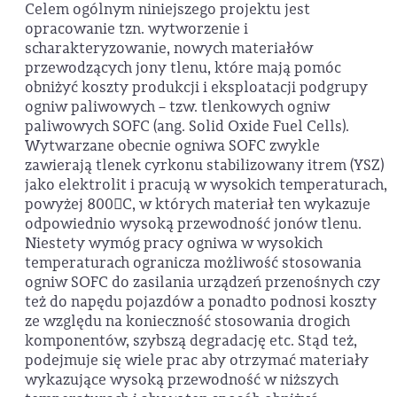
Celem ogólnym niniejszego projektu jest
opracowanie tzn. wytworzenie i
scharakteryzowanie, nowych materiałów
przewodzących jony tlenu, które mają pomóc
obniżyć koszty produkcji i eksploatacji podgrupy
ogniw paliwowych – tzw. tlenkowych ogniw
paliwowych SOFC (ang. Solid Oxide Fuel Cells).
Wytwarzane obecnie ogniwa SOFC zwykle
zawierają tlenek cyrkonu stabilizowany itrem (YSZ)
jako elektrolit i pracują w wysokich temperaturach,
powyżej 800C, w których materiał ten wykazuje
odpowiednio wysoką przewodność jonów tlenu.
Niestety wymóg pracy ogniwa w wysokich
temperaturach ogranicza możliwość stosowania
ogniw SOFC do zasilania urządzeń przenośnych czy
też do napędu pojazdów a ponadto podnosi koszty
ze względu na konieczność stosowania drogich
komponentów, szybszą degradację etc. Stąd też,
podejmuje się wiele prac aby otrzymać materiały
wykazujące wysoką przewodność w niższych