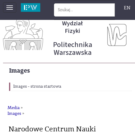
EN
Toggle
navigation
Wydział
Fizyki
Politechnika
Warszawska
Images
Images - strona startowa
Media
»
Images
»
Narodowe Centrum Nauki