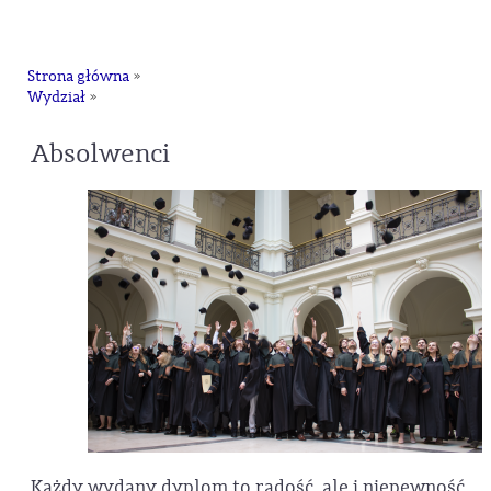
na
Strona główna
»
Wydział
»
Absolwenci
Każdy wydany dyplom to radość, ale i niepewność