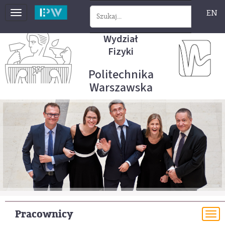
EN
Toggle
navigation
Wydział
Fizyki
Politechnika
Warszawska
Pracownicy
To