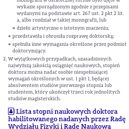
monografii w ostatecznej formie było ujęte w
wykazie sporządzonym zgodnie z przepisami
wydanymi na podstawie art. 267 ust. 2 pkt 2 lit.
a, albo rozdział w takiej monografii, lub
dzieło artystyczne o istotnym znaczeniu;
przedstawiła i obroniła rozprawę doktorską;
spełniła inne wymagania określone przez podmiot
doktoryzujący.
W wyjątkowych przypadkach, uzasadnionych
najwyższą jakością osiągnięć naukowych, stopień
doktora można nadać osobie niespełniającej
wymagań określonych w ust. 1 pkt 1, będącej
absolwentem studiów pierwszego stopnia lub
studentem, który ukończył trzeci rok jednolitych
studiów magisterskich.
Lista stopni naukowych doktora
habilitowanego nadanych przez Radę
Wydziału Fizyki i Radę Naukową