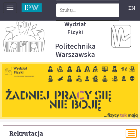
EN
Toggle
navigation
Wydział
Fizyki
Politechnika
Warszawska
Rekrutacja
To