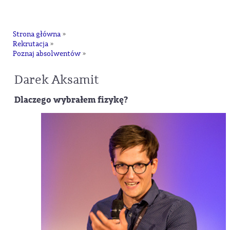
na
Strona główna
»
Rekrutacja
»
Poznaj absolwentów
»
Darek Aksamit
Dlaczego wybrałem fizykę?