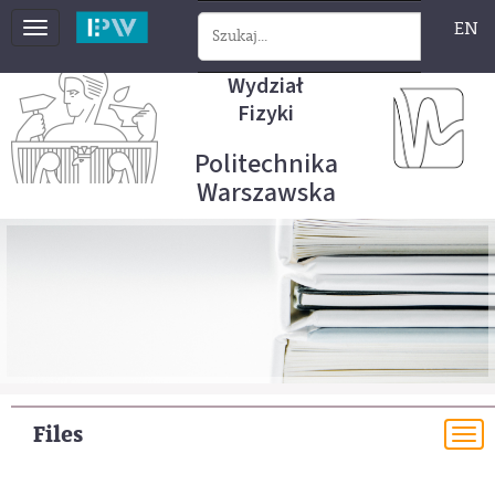
EN
Toggle
navigation
Wydział
Fizyki
Politechnika
Warszawska
Files
To
na