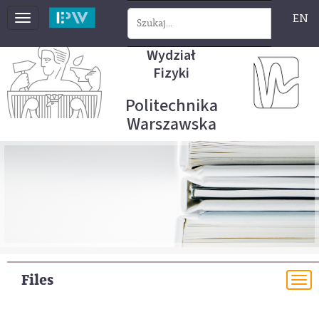
EN
Toggle
navigation
Wydział
Fizyki
Politechnika
Warszawska
Files
To
na