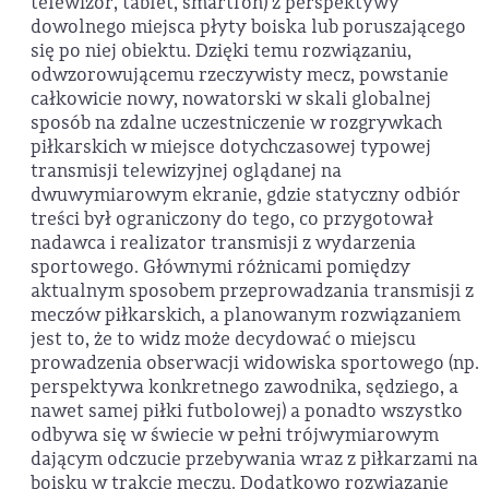
telewizor, tablet, smartfon) z perspektywy
dowolnego miejsca płyty boiska lub poruszającego
się po niej obiektu. Dzięki temu rozwiązaniu,
odwzorowującemu rzeczywisty mecz, powstanie
całkowicie nowy, nowatorski w skali globalnej
sposób na zdalne uczestniczenie w rozgrywkach
piłkarskich w miejsce dotychczasowej typowej
transmisji telewizyjnej oglądanej na
dwuwymiarowym ekranie, gdzie statyczny odbiór
treści był ograniczony do tego, co przygotował
nadawca i realizator transmisji z wydarzenia
sportowego. Głównymi różnicami pomiędzy
aktualnym sposobem przeprowadzania transmisji z
meczów piłkarskich, a planowanym rozwiązaniem
jest to, że to widz może decydować o miejscu
prowadzenia obserwacji widowiska sportowego (np.
perspektywa konkretnego zawodnika, sędziego, a
nawet samej piłki futbolowej) a ponadto wszystko
odbywa się w świecie w pełni trójwymiarowym
dającym odczucie przebywania wraz z piłkarzami na
boisku w trakcie meczu. Dodatkowo rozwiązanie