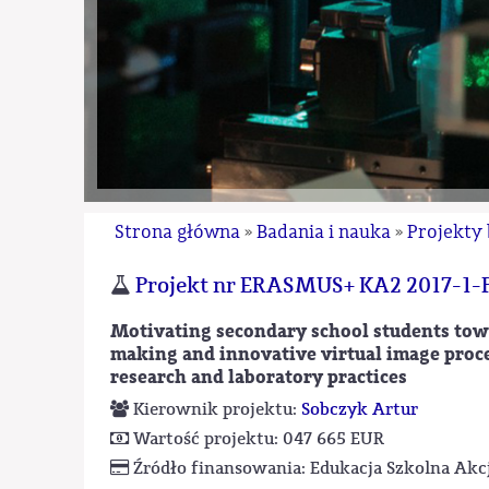
Strona główna
Badania i nauka
Projekty
»
»
Projekt nr ERASMUS+ KA2 2017-1
Motivating secondary school students to
making and innovative virtual image proces
research and laboratory practices
Kierownik projektu:
Sobczyk Artur
Wartość projektu: 047 665 EUR
Źródło finansowania: Edukacja Szkolna Akcj