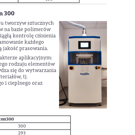
n 300
ju tworzyw sztucznych
ów na bazie polimerów
ągłą kontrolę ciśnienia
ramowanie każdego
ą jakość prasowania.
akterze aplikacyjnym:
nego rodzaju elementów
wdza się do wytwarzania
eriałów, tj.
o i cieplnego oraz
con300
300
293