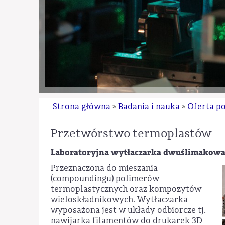
Strona główna
Badania i nauka
Oferta p
»
»
Przetwórstwo termoplastów
Laboratoryjna wytłaczarka dwuślimakowa T
Przeznaczona do mieszania
(compoundingu) polimerów
termoplastycznych oraz kompozytów
wieloskładnikowych. Wytłaczarka
wyposażona jest w układy odbiorcze tj.
nawijarka filamentów do drukarek 3D