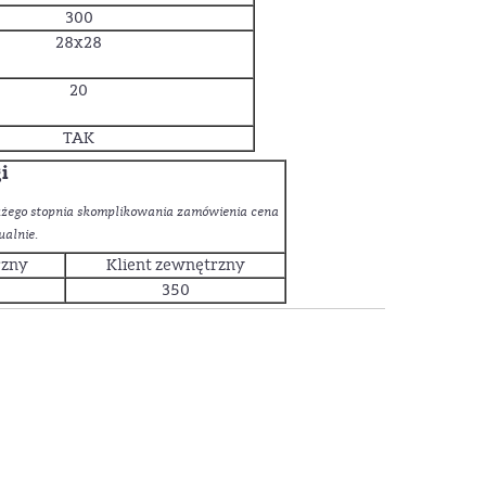
300
28x28
20
TAK
i
użego stopnia skomplikowania zamówienia cena
ualnie.
rzny
Klient zewnętrzny
350