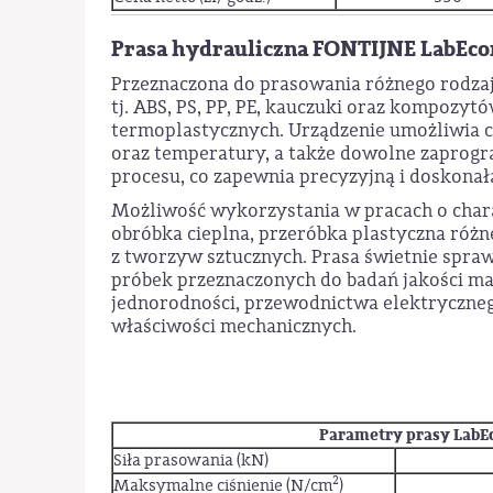
Prasa hydrauliczna FONTIJNE LabEco
Przeznaczona do prasowania różnego rodza
tj. ABS, PS, PP, PE, kauczuki oraz kompozyt
termoplastycznych. Urządzenie umożliwia ci
oraz temperatury, a także dowolne zaprog
procesu, co zapewnia precyzyjną i doskonał
Możliwość wykorzystania w pracach o char
obróbka cieplna, przeróbka plastyczna róż
z tworzyw sztucznych. Prasa świetnie spra
próbek przeznaczonych do badań jakości mat
jednorodności, przewodnictwa elektryczneg
właściwości mechanicznych.
Parametry prasy LabE
Siła prasowania (kN)
2
Maksymalne ciśnienie (N/cm
)