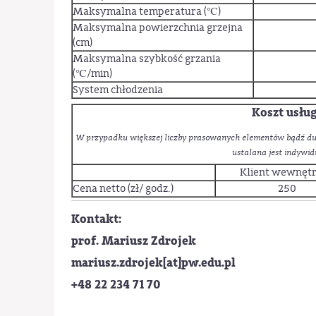
Maksymalna temperatura (℃)
Maksymalna powierzchnia grzejna
(cm)
Maksymalna szybkość grzania
(℃/min)
System chłodzenia
Koszt usług
W przypadku większej liczby prasowanych elementów bądź d
ustalana jest indywid
Klient wewnęt
Cena netto (zł/ godz.)
250
Kontakt:
prof. Mariusz Zdrojek
mariusz.zdrojek[at]pw.edu.pl
+48 22 234 71 70