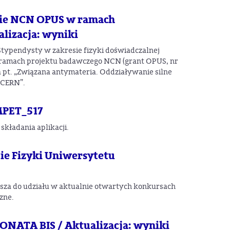
cie NCN OPUS w ramach
lizacja: wyniki
typendysty w zakresie fizyki doświadczalnej
 ramach projektu badawczego NCN (grant OPUS, nr
a pt. „Związana antymateria. Oddziaływanie silne
 CERN”.
MPET_517
kładania aplikacji.
ie Fizyki Uniwersytetu
asza do udziału w aktualnie otwartych konkursach
zne.
SONATA BIS / Aktualizacja: wyniki