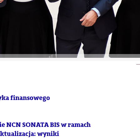
zyka finansowego
cie NCN SONATA BIS w ramach
ktualizacja: wyniki