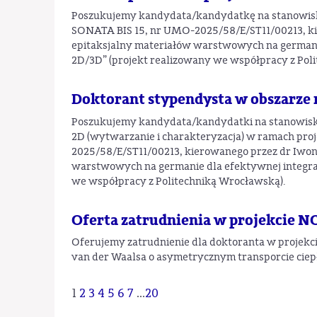
Poszukujemy kandydata/kandydatkę na stanowis
SONATA BIS 15, nr UMO-2025/58/E/ST11/00213, ki
epitaksjalny materiałów warstwowych na germani
2D/3D” (projekt realizowany we współpracy z Pol
Doktorant stypendysta w obszarze 
Poszukujemy kandydata/kandydatki na stanowisk
2D (wytwarzanie i charakteryzacja) w ramach p
2025/58/E/ST11/00213, kierowanego przez dr Iwonę
warstwowych na germanie dla efektywnej integra
we współpracy z Politechniką Wrocławską).
Oferta zatrudnienia w projekcie N
Oferujemy zatrudnienie dla doktoranta w proj
van der Waalsa o asymetrycznym transporcie ciepła
1
2
3
4
5
6
7
...
20