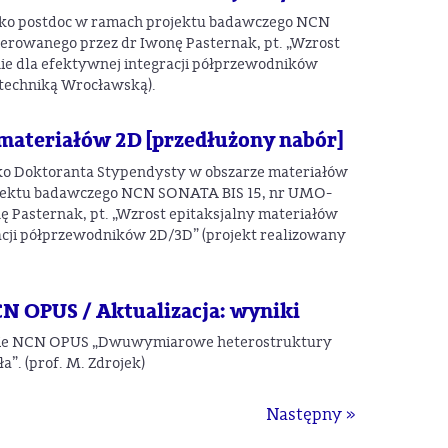
ko postdoc w ramach projektu badawczego NCN
erowanego przez dr Iwonę Pasternak, pt. „Wzrost
e dla efektywnej integracji półprzewodników
itechniką Wrocławską).
materiałów 2D [przedłużony nabór]
o Doktoranta Stypendysty w obszarze materiałów
rojektu badawczego NCN SONATA BIS 15, nr UMO-
 Pasternak, pt. „Wzrost epitaksjalny materiałów
cji półprzewodników 2D/3D” (projekt realizowany
CN OPUS / Aktualizacja: wyniki
ekcie NCN OPUS „Dwuwymiarowe heterostruktury
”. (prof. M. Zdrojek)
Następny »