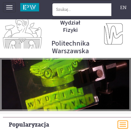
EN
Toggle
navigation
Wydział
Fizyki
Politechnika
Warszawska
Popularyzacja
To