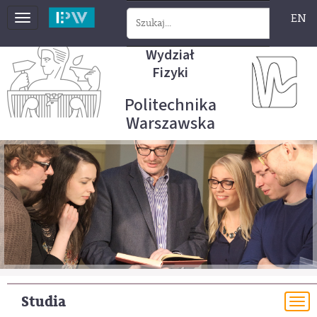
EN
Toggle
navigation
Wydział
Fizyki
Politechnika
Warszawska
Studia
To