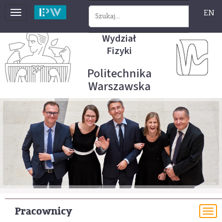
EN
Toggle
navigation
Wydział
Fizyki
Politechnika
Warszawska
Pracownicy
To