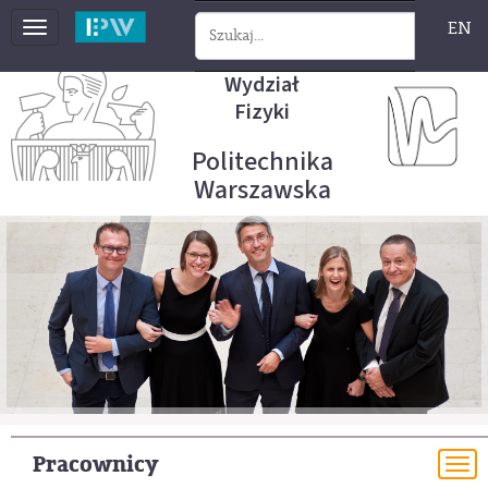
EN
Toggle
navigation
Wydział
Fizyki
Politechnika
Warszawska
Pracownicy
To