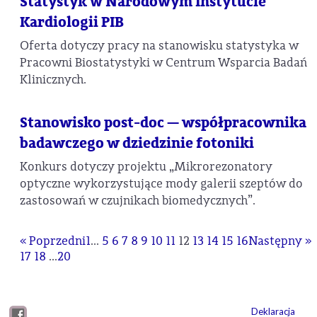
Statystyk w Narodowym Instytucie
Kardiologii PIB
Oferta dotyczy pracy na stanowisku statystyka w
Pracowni Biostatystyki w Centrum Wsparcia Badań
Klinicznych.
Stanowisko post-doc — współpracownika
badawczego w dziedzinie fotoniki
Konkurs dotyczy projektu „Mikrorezonatory
optyczne wykorzystujące mody galerii szeptów do
zastosowań w czujnikach biomedycznych”.
« Poprzedni
1
...
5
6
7
8
9
10
11
12
13
14
15
16
Następny »
17
18
...
20
Deklaracja