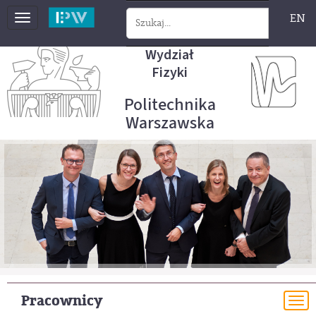
EN
Toggle
navigation
Wydział
Fizyki
Politechnika
Warszawska
Pracownicy
To