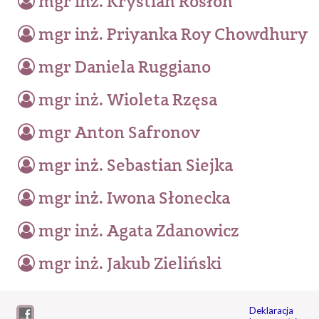
mgr inż. Krystian Rosłon
mgr inż. Priyanka Roy Chowdhury
mgr Daniela Ruggiano
mgr inż. Wioleta Rzęsa
mgr Anton Safronov
mgr inż. Sebastian Siejka
mgr inż. Iwona Słonecka
mgr inż. Agata Zdanowicz
mgr inż. Jakub Zieliński
Deklaracja