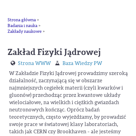
na
Strona główna
»
Badania i nauka
»
Zakłady naukowe
»
Zakład Fizyki Jądrowej
Strona WWW
Baza Wiedzy PW
W Zakładzie Fizyki Jądrowej prowadzimy szeroką
działalność, zaczynającą się w obszarze
najmniejszych cegiełek materii (czyli kwarków i
gluonów) przechodząc przez kwantowe układy
wielociałowe, na wielkich i ciężkich gwiazdach
neutronowych kończąc. Oprócz badań
teoretycznych, często wyjeżdżamy, by prowadzić
swoje prace w światowej klasy laboratoriach,
takich jak CERN czy Brookhaven - ale jesteśmy