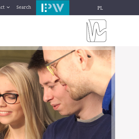
ct
Search
PL