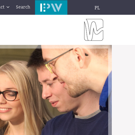
ct
Search
PL