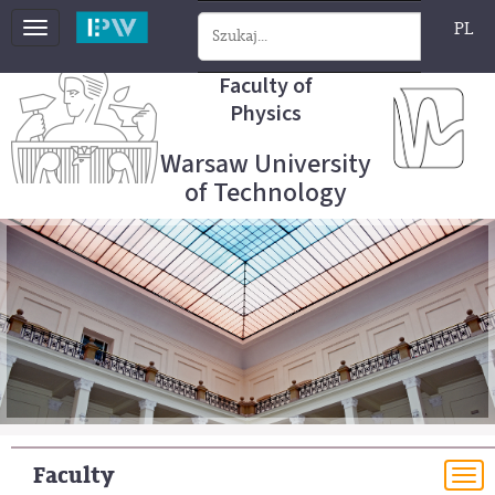
PL
Toggle
navigation
Faculty of
Physics
Warsaw University
of Technology
Faculty
To