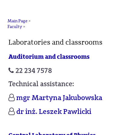
na
Main Page
»
Faculty
»
Laboratories and classrooms
Auditorium and classrooms
22 234 7578
Technical assistance:
mgr Martyna Jakubowska
dr inż. Leszek Pawlicki