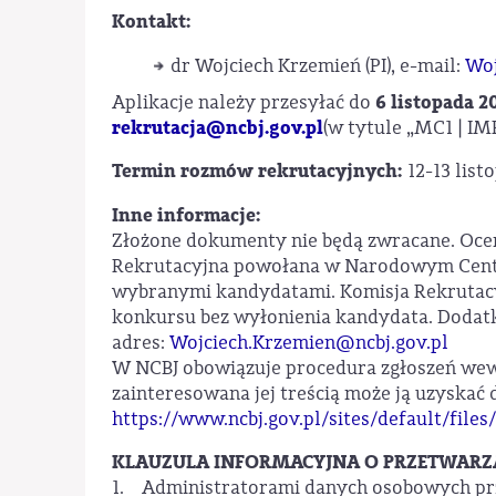
Kontakt:
dr Wojciech Krzemień (PI), e-mail:
Woj
6 listopada 2
Aplikacje należy przesyłać do
rekrutacja@ncbj.gov.pl
(w tytule „MC1 | IM
Termin rozmów rekrutacyjnych:
12-13 list
Inne informacje:
Złożone dokumenty nie będą zwracane. Oc
Rekrutacyjna powołana w Narodowym Centr
wybranymi kandydatami. Komisja Rekrutacy
konkursu bez wyłonienia kandydata. Dodat
adres:
Wojciech.Krzemien@ncbj.gov.pl
W NCBJ obowiązuje procedura zgłoszeń we
zainteresowana jej treścią może ją uzyskać 
https://www.ncbj.gov.pl/sites/default
KLAUZULA INFORMACYJNA O PRZETWAR
1. Administratorami danych osobowych pr