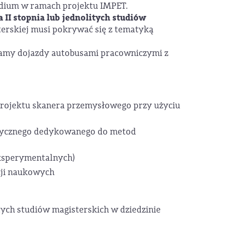
dium w ramach projektu IMPET.
 II stopnia lub jednolitych studiów
erskiej musi pokrywać się z tematyką
amy dojazdy autobusami pracowniczymi z
projektu skanera przemysłowego przy użyciu
stycznego dedykowanego do metod
eksperymentalnych)
cji naukowych
itych studiów magisterskich w dziedzinie