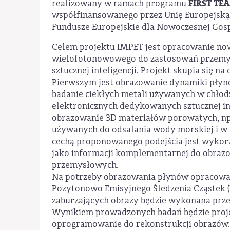
FIRST TEA
realizowany w ramach programu
współfinansowanego przez Unię Europejską
Fundusze Europejskie dla Nowoczesnej Gos
Celem projektu IMPET jest opracowanie no
wielofotonowowego do zastosowań przem
sztucznej inteligencji. Projekt skupia się n
Pierwszym jest obrazowanie dynamiki płyn
badanie ciekłych metali używanych w chło
elektronicznych dedykowanych sztucznej inte
obrazowanie 3D materiałów porowatych, n
używanych do odsalania wody morskiej i w 
cechą proponowanego podejścia jest wyko
jako informacji komplementarnej do obraz
przemysłowych.
Na potrzeby obrazowania płynów opracowan
Pozytonowo Emisyjnego Śledzenia Cząstek (
zaburzających obrazy będzie wykonana przez
Wynikiem prowadzonych badań będzie proj
oprogramowanie do rekonstrukcji obrazów