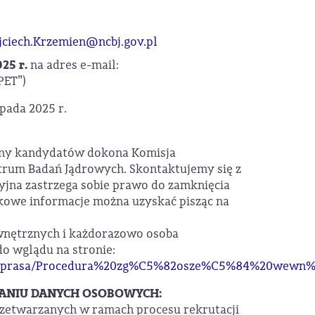
ciech.Krzemien@ncbj.gov.pl
025 r.
na adres e-mail:
PET”)
opada 2025 r.
eny kandydatów dokona Komisja
um Badań Jądrowych. Skontaktujemy się z
jna zastrzega sobie prawo do zamknięcia
kowe informacje można uzyskać pisząc na
wnętrznych i każdorazowo osoba
do wglądu na stronie:
/files/prasa/Procedura%20zg%C5%82osze%C5%84%20wew
ZANIU DANYCH OSOBOWYCH:
zetwarzanych w ramach procesu rekrutacji