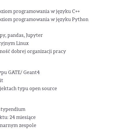
oziom programowania w języku C++
oziom programowania w języku Python
y, pandas, Jupyter
cyjnym Linux
ość dobrej organizacji pracy
typu GATE/ Geant4
it
ektach typu open source
stypendium
tu: 24 miesiące
inarnym zespole