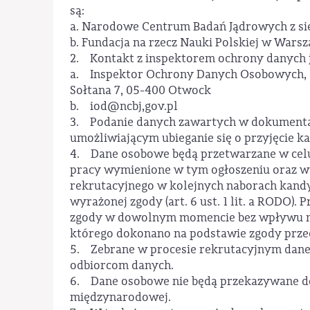
są:
a. Narodowe Centrum Badań Jądrowych z sied
b. Fundacja na rzecz Nauki Polskiej w Warszaw
2. Kontakt z inspektorem ochrony danych 
a. Inspektor Ochrony Danych Osobowych, 
Sołtana 7, 05-400 Otwock
b. iod@ncbj,gov.pl
3. Podanie danych zawartych w dokumenta
umożliwiającym ubieganie się o przyjęcie 
4. Dane osobowe będą przetwarzane w celu
pracy wymienione w tym ogłoszeniu oraz w
rekrutacyjnego w kolejnych naborach kan
wyrażonej zgody (art. 6 ust. 1 lit. a RODO).
zgody w dowolnym momencie bez wpływu na
którego dokonano na podstawie zgody przed
5. Zebrane w procesie rekrutacyjnym dane
odbiorcom danych.
6. Dane osobowe nie będą przekazywane do 
międzynarodowej.