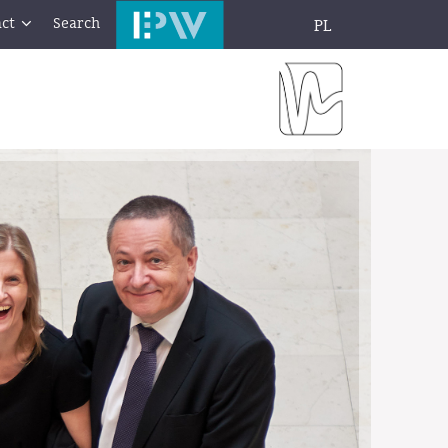
ct
Search
PL