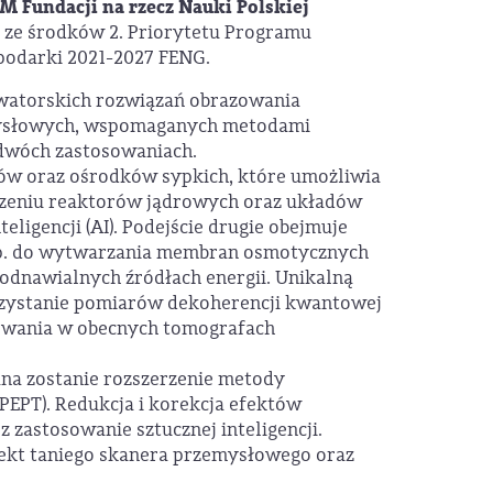
M Fundacji na rzecz Nauki Polskiej
 ze środków 2. Priorytetu Programu
podarki 2021-2027 FENG.
watorskich rozwiązań obrazowania
ysłowych, wspomaganych metodami
a dwóch zastosowaniach.
ów oraz ośrodków sypkich, które umożliwia
dzeniu reaktorów jądrowych oraz układów
ligencji (AI). Podejście drugie obejmuje
p. do wytwarzania membran osmotycznych
odnawialnych źródłach energii. Unikalną
rzystanie pomiarów dekoherencji kwantowej
owania w obecnych tomografach
a zostanie rozszerzenie metody
PEPT). Redukcja i korekcja efektów
 zastosowanie sztucznej inteligencji.
ekt taniego skanera przemysłowego oraz
.