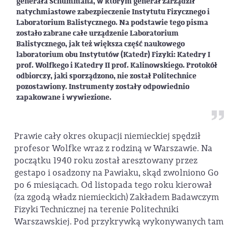
generała Schummana, w którym generał zarządził
natychmiastowe zabezpieczenie Instytutu Fizycznego i
Laboratorium Balistycznego. Na podstawie tego pisma
zostało zabrane całe urządzenie Laboratorium
Balistycznego, jak też większa część naukowego
laboratorium obu Instytutów (Katedr) Fizyki: Katedry I
prof. Wolfkego i Katedry II prof. Kalinowskiego. Protokół
odbiorczy, jaki sporządzono, nie został Politechnice
pozostawiony. Instrumenty zostały odpowiednio
zapakowane i wywiezione.
Prawie cały okres okupacji niemieckiej spędził
profesor Wolfke wraz z rodziną w Warszawie. Na
początku 1940 roku został aresztowany przez
gestapo i osadzony na Pawiaku, skąd zwolniono Go
po 6 miesiącach. Od listopada tego roku kierował
(za zgodą władz niemieckich) Zakładem Badawczym
Fizyki Technicznej na terenie Politechniki
Warszawskiej. Pod przykrywką wykonywanych tam