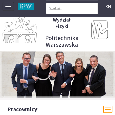
EN
Toggle
navigation
Wydział
Fizyki
Politechnika
Warszawska
Pracownicy
To