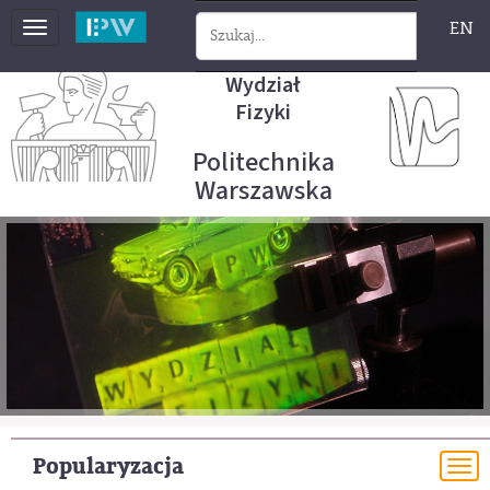
EN
Toggle
navigation
Wydział
Fizyki
Politechnika
Warszawska
Popularyzacja
To