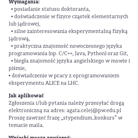
Wymagania:
• posiadanie statusu doktoranta,
• doświadczenie w fizyce cząstek elementarnych
lub jądrowej,
• silne zainteresowania eksperymentalną fizyką
jądrową,
• praktyczna znajomość nowoczesnego języka
programowania (np. C/C++, Java, Python) oraz Git,
• biegła znajomość języka angielskiego w mowie i
piśmie,
• doświadczenie w pracy z oprogramowaniem
eksperymentu ALICE na LHC.
Jak aplikować
Zgłoszenia i/lub pytania należy przesyłać drogą
elektroniczną na adres: agata.celej@pw.edu.pl
Proszę zawrzeć frazę „stypendium­_konkurs” w
temacie maila.
Wnioski muszą zawierać: