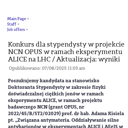
na
Main Page
»
Staff
»
Job offers
»
Konkurs dla stypendysty w projekcie
NCN OPUS w ramach eksperymentu
ALICE na LHC / Aktualizacja: wyniki
Opublikowano: 07/08/2025 11:03 am
Poszukujemy kandydata na stanowisko
Doktoranta Stypendysty w zakresie fizyki
doświadczalnej ciężkich jonów w ramach
eksperymentu ALICE, w ramach projektu
badawczego NCN (grant OPUS, nr
2022/45/B/ST2/02029) prof. dr hab. Adama Kisiela
pt. „Związana antymateria. Oddziaływanie silne
antybarionów w eksperymentach ALICE i AEgIS w