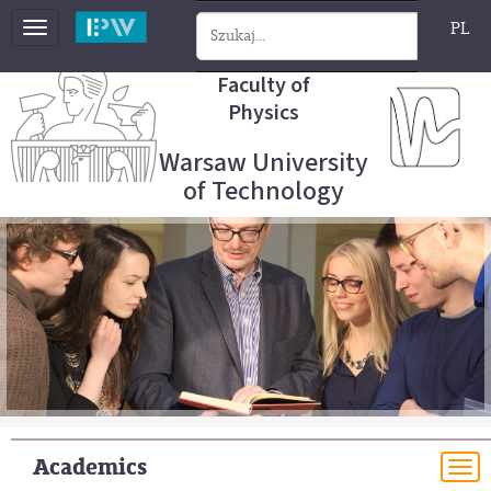
PL
Toggle
navigation
Faculty of
Physics
Warsaw University
of Technology
Academics
To