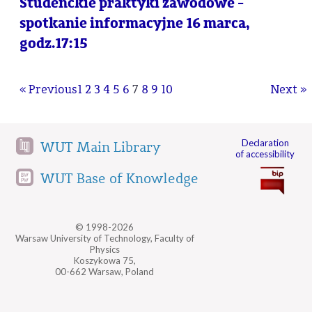
Studenckie praktyki zawodowe -
spotkanie informacyjne 16 marca,
godz.17:15
« Previous
1
2
3
4
5
6
7
8
9
10
Next »
Declaration
WUT Main Library
of accessibility
WUT Base of Knowledge
© 1998-2026
Warsaw University of Technology, Faculty of
Physics
Koszykowa 75,
00-662 Warsaw, Poland