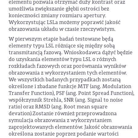
elementu pozwala otrzymać duży kontrast oraz
umożliwia zwiększanie głębii ostrości bez
konieczności zmiany rozmiaru apertury.
Wykorzystując LSLa możemy poprawić jakość
obrazowania układu w czasie rzeczywistym.
W pierwszym etapie badań testowane będą
elementy typu LSL różniące się między sobą
transmitancją fazową. Wnioskodawca dążyć będzie
do uzyskania elementów typu LSL o różnych
rozkładach fazowych oraz porównania wyników
obrazowania z wykorzystaniem tych elementów.
We wszystkich badanych przypadkach zostaną
określone i zbadane funkcje MTF (ang. Modulation
Transfer Function), PSF (ang. Point Spread Function),
współczynnik Strehla, SNR (ang. Signal to noise
ratio) oraz RMSD (ang. Root mean square
devation).Zostanie również przeprowadzona
symulacja obrazowania z wykorzystaniem
zaprojektowanych elementów. Jakość obrazowania
określona zostanie poprzez podanie wartości