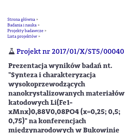
na
Strona główna
»
Badania i nauka
»
Projekty badawcze
»
Lista projektów
»
Projekt nr 2017/01/X/ST5/00040
Prezentacja wyników badań nt.
"Synteza i charakteryzacja
wysokoprzewodzących
nanokrystalizowanych materiałów
katodowych Li(Fe1-
xMnx)0,88V0,08PO4 (x=0,25; 0,5;
0,75)" na konferencjach
międzynarodowych w Bukowinie