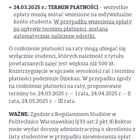
24.03.2025 r
.: TERMIN PŁATNOŚCI
– wszystkie
opłaty muszą zostać wniesione na indywidualne
konto studenta.
W przypadku wniesienia opłaty
po upływie terminu płatności, zostaną
automatycznie naliczone odsetki.
O rozłożenie płatności na raty mogą ubiegać się
wyłącznie studenci, których należność z tytułu
powtarzanych zajęć jest większa niż 500 zł.
Rozstrzygnięcie w sprawie wysokości rat i terminu
płatności podejmuje Dziekan. W przypadku zgody
na rozłożenie płatności na raty, proponowane
terminy to: 24.03.2025 r. – I rata, 24.04.2025 r. – II
rata, 24.05.2025 r. – III rata.
WAŻNE:
Zgodnie z Regulaminem Studiów w
Politechnice Warszawskiej (§33 ust.2 pkt.4) Rektor
może wydać decyzję administracyjną o skreśleniu z
listy studentów w przypadku niewniesienia opłat