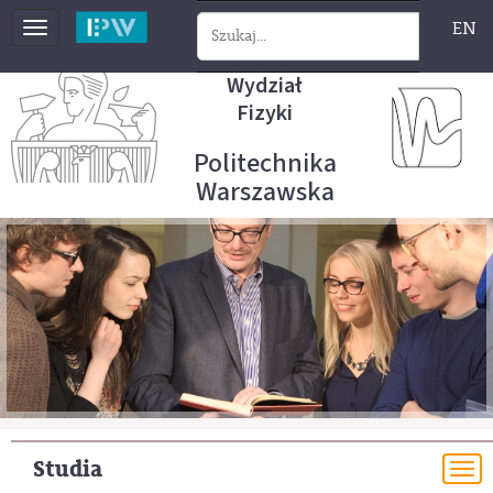
EN
Toggle
navigation
Wydział
Fizyki
Politechnika
Warszawska
Studia
To