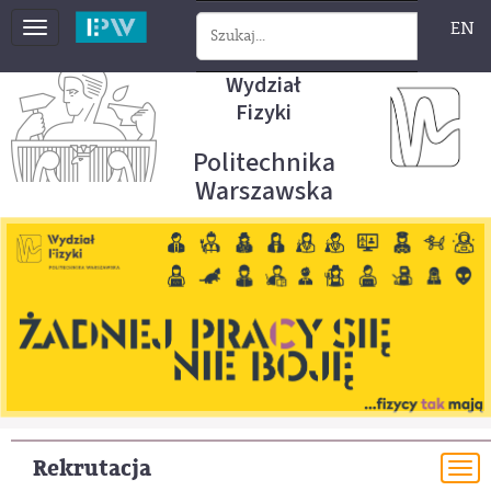
EN
Toggle
navigation
Wydział
Fizyki
Politechnika
Warszawska
Rekrutacja
To