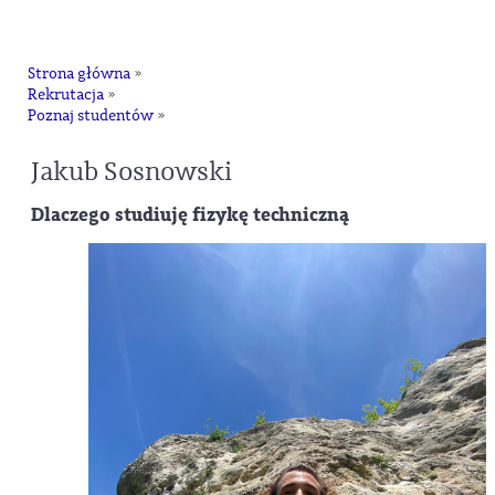
na
Strona główna
»
Rekrutacja
»
Poznaj studentów
»
Jakub Sosnowski
Dlaczego studiuję fizykę techniczną