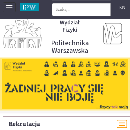
EN
Toggle
navigation
Wydział
Fizyki
Politechnika
Warszawska
Rekrutacja
To