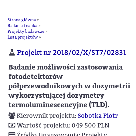
na
Strona główna
»
Badania i nauka
»
Projekty badawcze
»
Lista projektów
»
Projekt nr 2018/02/X/ST7/02831
Badanie możliwości zastosowania
fotodetektorów
półprzewodnikowych w dozymetrii
wykorzystującej dozymetry
termoluminescencyjne (TLD).
Kierownik projektu:
Sobotka Piotr
Wartość projektu: 049 500 PLN
Źródło finansowania: Projekty