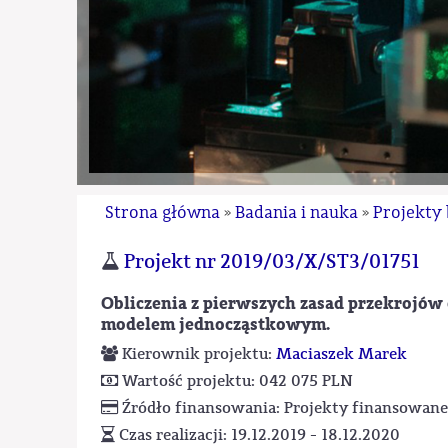
Strona główna
Badania i nauka
Projekty
»
»
Projekt nr 2019/03/X/ST3/01751
Obliczenia z pierwszych zasad przekrojów
modelem jednocząstkowym.
Kierownik projektu:
Maciaszek Marek
Wartość projektu: 042 075 PLN
Źródło finansowania: Projekty finansowa
Czas realizacji: 19.12.2019 - 18.12.2020