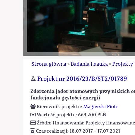
Strona główna
Badania i nauka
Projekty
»
»
Projekt nr 2016/23/B/ST2/01789
Zderzenia jąder atomowych przy niskich en
funkcjonału gęstości energii
Kierownik projektu:
Magierski Piotr
Wartość projektu: 669 200 PLN
Źródło finansowania: Projekty finansowan
Czas realizacji: 18.07.2017 - 17.07.2021