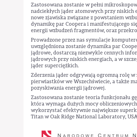
Zastosowana zostanie w pełni mikroskopow
nadciekłych jąder atomowych przy niskich
nowe zjawiska związane z powstaniem wzb
dynamikę par Coopera i manifestującego się
energii wzbudzeń fragmentów, oraz przekroj
Prowadzone przez nas symulacje komputero
uwzględniona zostanie dynamika par Coop
jądrowe, dostarczą niezwykle cennych info
jądrowych przy niskich energiach, a w szcz
jąder superciężkich.
Zderzenia jąder odgrywają ogromną rolę w
pierwiastków we Wszechświecie, a także ma
pozyskiwania energii jądrowej.
Zastosowana zostanie teoria funkcjonału gę
która wymaga dużych mocy obliczeniowych. 
wykorzystać efektywnie największe superk
Titan w Oak Ridge National Laboratory, USA