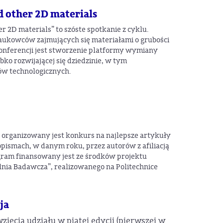
d other 2D materials
 2D materials” to szóste spotkanie z cyklu.
aukowców zajmujących się materiałami o grubości
nferencji jest stworzenie platformy wymiany
bko rozwijającej się dziedzinie, w tym
ów technologicznych.
organizowany jest konkurs na najlepsze artykuły
ismach, w danym roku, przez autorów z afiliacją
gram finansowany jest ze środków projektu
lnia Badawcza”, realizowanego na Politechnice
ja
ięcia udziału w piątej edycji (pierwszej w