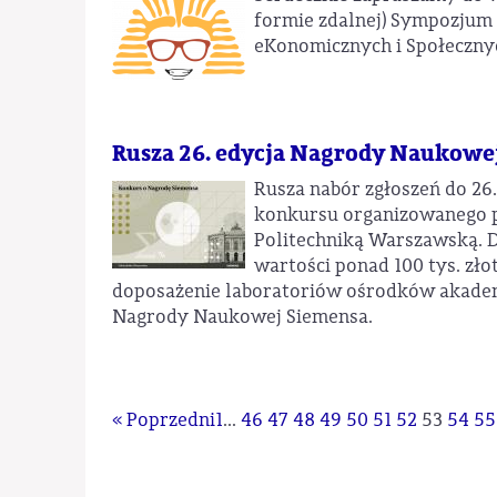
formie zdalnej) Sympozjum 
eKonomicznych i Społeczny
Rusza 26. edycja Nagrody Naukowe
Rusza nabór zgłoszeń do 26
konkursu organizowanego p
Politechniką Warszawską. D
wartości ponad 100 tys. zł
doposażenie laboratoriów ośrodków akadem
Nagrody Naukowej Siemensa.
« Poprzedni
1
...
46
47
48
49
50
51
52
53
54
55