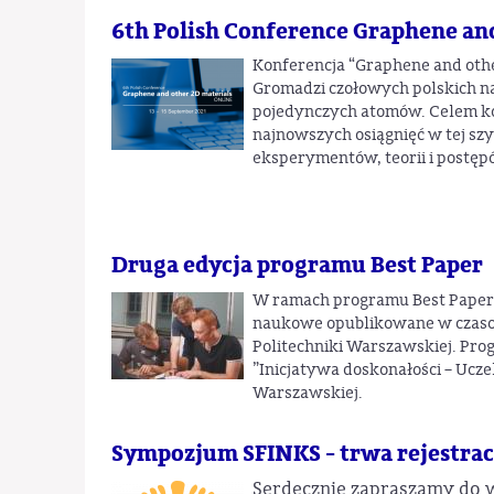
6th Polish Conference Graphene an
Konferencja “Graphene and other
Gromadzi czołowych polskich n
pojedynczych atomów. Celem ko
najnowszych osiągnięć w tej szy
eksperymentów, teorii i postęp
Druga edycja programu Best Paper
W ramach programu Best Paper 
naukowe opublikowane w czasop
Politechniki Warszawskiej. Pro
”Inicjatywa doskonałości – Ucze
Warszawskiej.
Sympozjum SFINKS - trwa rejestrac
Serdecznie zapraszamy do wz