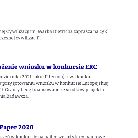
j Cywilizacji im. Marka Dietricha zaprasza na cykl
esnej cywilizacji".
ożenie wniosku w konkursie ERC
aździernika 2021 roku (II termin) trwa konkurs
 przygotowaniu wniosku w konkursie Europejskiej
). Granty będę finansowane ze środków projektu
lnia Badawcza.
 Paper 2020
oszeń w konkursie na najlepsze artykuły naukowe