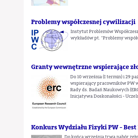
Problemy współczesnej cywilizacji
Instytut Problemów Współczesne
wykładów pt. "Problemy współcz
Granty wewnętrzne wspierające zł
Do 10 września (I termin) i 29 p
wspierający pracowników PW w
Rady ds. Badań Naukowych (ERC
Inicjatywa Doskonałości - Ucze
Konkurs Wydziału Fizyki PW - Best
Do końca września trwa nabór zgł