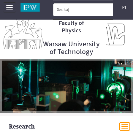
PL
Toggle
navigation
Faculty of
Physics
Warsaw University
of Technology
Research
To