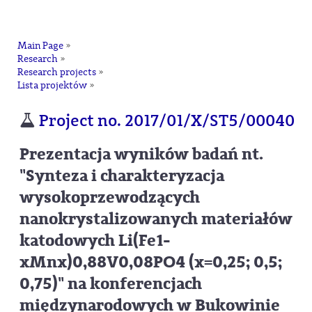
na
Main Page
»
Research
»
Research projects
»
Lista projektów
»
Project no. 2017/01/X/ST5/00040
Prezentacja wyników badań nt.
"Synteza i charakteryzacja
wysokoprzewodzących
nanokrystalizowanych materiałów
katodowych Li(Fe1-
xMnx)0,88V0,08PO4 (x=0,25; 0,5;
0,75)" na konferencjach
międzynarodowych w Bukowinie