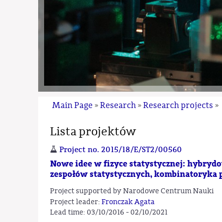
Main Page
Research
Research projects
»
»
»
Lista projektów
Project no. 2015/18/E/ST2/00560
Nowe idee w fizyce statystycznej: hybry
zespołów statystycznych, kombinatoryka 
Project supported by Narodowe Centrum Nauki
Project leader:
Fronczak Agata
Lead time: 03/10/2016 - 02/10/2021