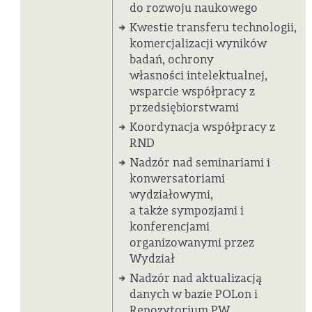
do rozwoju naukowego
Kwestie transferu technologii,
komercjalizacji wyników
badań, ochrony
własności intelektualnej,
wsparcie współpracy z
przedsiębiorstwami
Koordynacja współpracy z
RND
Nadzór nad seminariami i
konwersatoriami
wydziałowymi,
a także sympozjami i
konferencjami
organizowanymi przez
Wydział
Nadzór nad aktualizacją
danych w bazie POLon i
Repozytorium PW