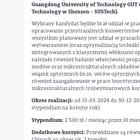
Guangdong University of Technology GUT o
Technology w Shenzen - SUSTech).
Wybrany kandydat będzie brał udział w pra
opracowanie przestrajalnych konwerteró
wszystkim planowany jest udział w pracac
wytwarzaniem (oraz optymalizacją techniki
zintegrowanych z klasycznymi włóknami o
należało również badanie właściwości pr
modów oraz mikrostrukturalnych układów
wiązek optycznych (m.in. wirów optycznych 
również zaangażowanie w prace teoretyczn
mikrostrukturalnych trójwymiarowych k
Okres realizacji:
od 15-03-2024 do 30-12-202
stypendium na kolejny rok).
Stypendium:
2 500 zł / miesiąc przez 10 mie
Dodatkowe korzyści:
Przewidziane są równ
Chinach na okres ok. 2 tygodni