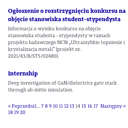
Ogłoszenie o rozstrzygnięciu konkursu na
objęcie stanowiska student-stypendysta
Informacja o wyniku konkursu na objęcie
stanowiska studenta - stypendysty w ramach
projektu badawczego NCN „Ultraszybkie topnienie i
krystalizacja metali” (projekt nr.
2021/43/B/ST5/02480).
Internship
Deep investigation of GaN/dielectrics gate stack
through ab-initio simulation.
« Poprzedni
1
...
7
8
9
10
11
12
13
14
15
16
17
Następny »
18
19
20