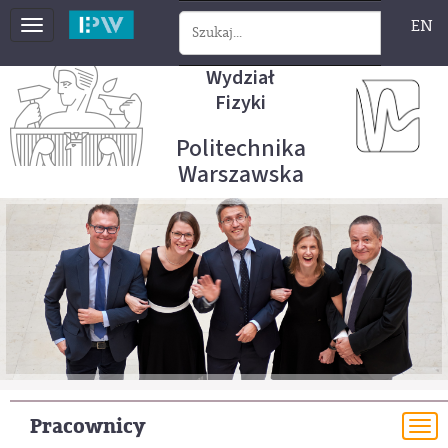
EN
Toggle
navigation
Wydział
Fizyki
Politechnika
Warszawska
Pracownicy
To