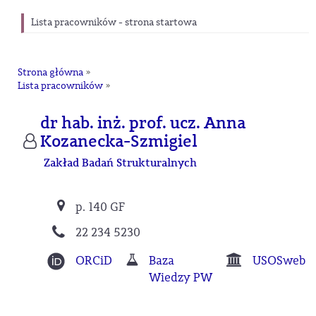
Lista pracowników - strona startowa
Strona główna
»
Lista pracowników
»
dr hab. inż. prof. ucz. Anna
Kozanecka-Szmigiel
Zakład Badań Strukturalnych
p. 140 GF
22 234 5230
ORCiD
Baza
USOSweb
Wiedzy PW