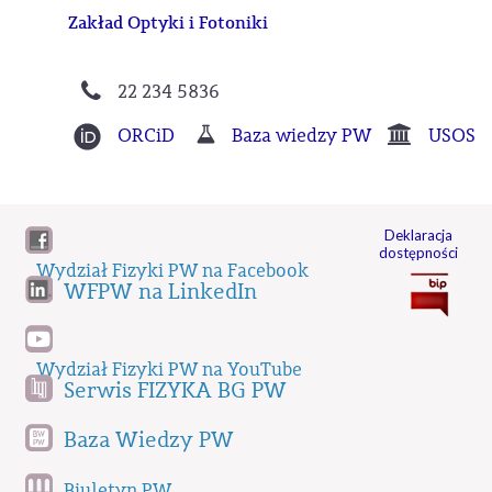
Zakład Optyki i Fotoniki
22 234 5836
ORCiD
Baza wiedzy PW
USOS
Deklaracja
dostępności
Wydział Fizyki PW na Facebook
WFPW na LinkedIn
Wydział Fizyki PW na YouTube
Serwis FIZYKA BG PW
Baza Wiedzy PW
Biuletyn PW