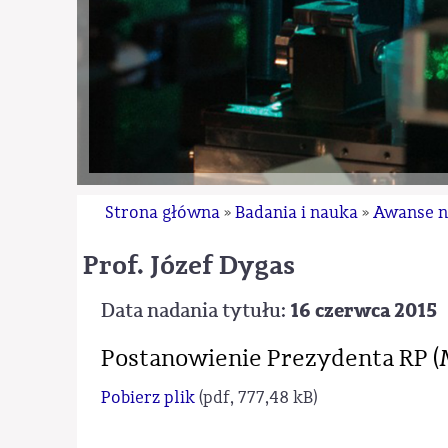
Strona główna
Badania i nauka
Awanse 
»
»
prof. Józef Dygas
Data nadania tytułu:
16 czerwca 2015
Postanowienie Prezydenta RP 
Pobierz plik
(pdf, 777,48 kB)