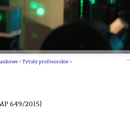
naukowe
Tytuły profesorskie
»
»
(MP 649/2015)