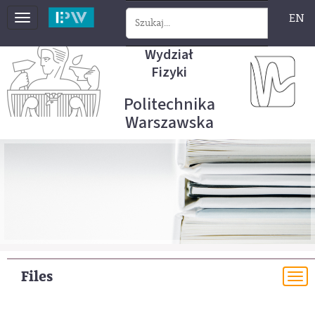
EN
Toggle
navigation
Wydział
Fizyki
Politechnika
Warszawska
Files
To
na