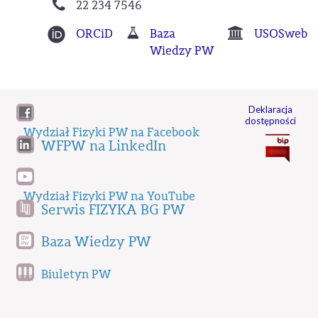
22 234 7546
ORCiD
Baza
USOSweb
Wiedzy PW
Deklaracja
dostępności
Wydział Fizyki PW na Facebook
WFPW na LinkedIn
Wydział Fizyki PW na YouTube
Serwis FIZYKA BG PW
Baza Wiedzy PW
Biuletyn PW