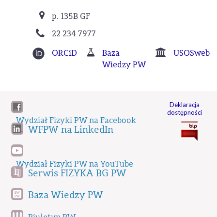
p. 135B GF
22 234 7977
ORCiD
Baza
USOSweb
Wiedzy PW
Deklaracja
dostępności
Wydział Fizyki PW na Facebook
WFPW na LinkedIn
Wydział Fizyki PW na YouTube
Serwis FIZYKA BG PW
Baza Wiedzy PW