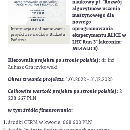
naukowy pt. "Rozwój
algorytmów uczenia
maszynowego dla
nowego
oprogramowania
Informacja o dofinansowaniu
eksperymentu ALICE w
projektu ze środków Budżetu
Państwa.
LHC Run 3" (akronim:
ML4ALICE).
Kierownik
projektu po stronie polskiej
:
dr inż.
Łukasz Graczykowski
Okres trwania projektu
:
1.01.2022 - 31.12.2025
Całkowita wartość projektu po stronie polskiej
:
2
228 667 PLN
w tym źródła finansowania
:
środki CERN, w kwocie: 668 600 PLN