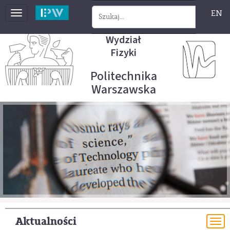
EN
Toggle
navigation
Wydział
Fizyki
Politechnika
Warszawska
Aktualności
To