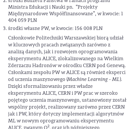
środki Budżetu Państwa w ramach programu
Ministra Edukacji i Nauki pn. “Projekty
Międzynarodowe Współfinansowane”, w kwocie: 1
404 059 PLN
środki własne PW, w kwocie: 156 008 PLN
Członkowie Politechniki Warszawskiej biorą udział
w kluczowych pracach związanych zarówno z
analizą danych, jak i rozwojem oprogramowania
eksperymentu ALICE, zlokalizowanego na Wielkim
Zderzaczu Hadronów w ośrodku CERN pod Genewą.
Członkami zespołu PW w ALICE są również eksperci
od uczenia maszynowego (
Machine Learning - ML
).
Dzięki sformalizowaniu przez władze
eksperymentu ALICE, CERN i PW prac w szeroko
pojętego uczenia maszynowego, ustanowiony został
wspólny projekt, realizowany zarówno przez CERN
jak i PW, który dotyczy implementacji algorytmów
ML w nowym oprogramowaniu eksperymentu
2
ALICE, zwanym O
, oraz ich późniejszego