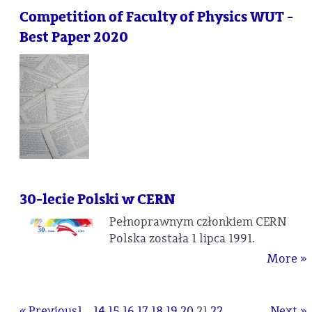
Competition of Faculty of Physics WUT -
Best Paper 2020
30-lecie Polski w CERN
Pełnoprawnym członkiem CERN
Polska została 1 lipca 1991.
More »
« Previous
1
...
14
15
16
17
18
19
20
21
22
Next »