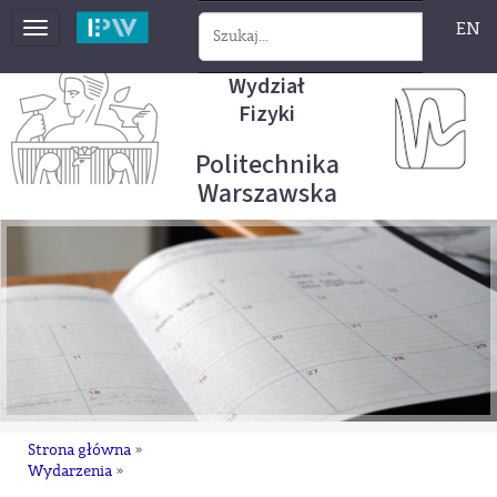
EN
Toggle
navigation
Wydział
Fizyki
Politechnika
Warszawska
Strona główna
»
Wydarzenia
»