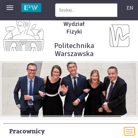
EN
Toggle
navigation
Wydział
Fizyki
Politechnika
Warszawska
Pracownicy
To